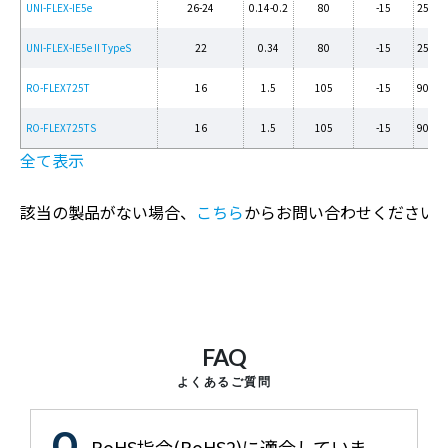
UNI-FLEX-IE5e
26-24
0.14-0.2
80
-15
250Pe
UNI-FLEX-IE5e II TypeS
22
0.34
80
-15
250Pe
RO-FLEX725T
16
1.5
105
-15
900Pe
RO-FLEX725TS
16
1.5
105
-15
900Pe
全て表示
該当の製品がない場合、
こちら
からお問い合わせください
FAQ
よくあるご質問
RoHS指令(RoHS2)に適合していま