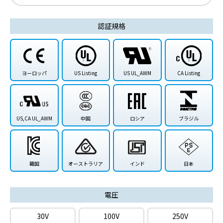
認証規格
ヨーロッパ
US Listing
US UL_AWM
CA Listing
US,CA UL_AWM
中国
ロシア
ブラジル
韓国
オーストラリア
インド
日本
電圧
30V
100V
250V