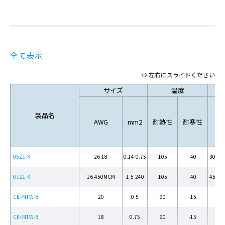
全て表示
⇔ 左右にスライドください
サイズ
温度
製品名
AWG
mm2
耐熱性
耐寒性
CE
05Z1-K
26-18
0.14-0.75
105
-40
300/5
07Z1-K
16-450MCM
1.5-240
105
-40
450/7
CE+MTW-B
20
0.5
90
-15
600
CE+MTW-B
18
0.75
90
-15
600