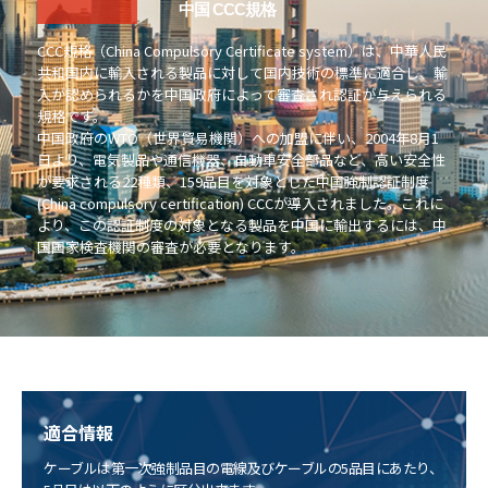
中国 CCC規格
CCC規格（China Compulsory Certificate system）は、中華人民
共和国内に輸入される製品に対して国内技術の標準に適合し、輸
入が認められるかを中国政府によって審査され認証が与えられる
規格です。
中国政府のWTO（世界貿易機関）への加盟に伴い、2004年8月1
日より、電気製品や通信機器、自動車安全部品など、高い安全性
が要求される22種類、159品目を対象とした中国強制認証制度
(China compulsory certification) CCCが導入されました。これに
より、この認証制度の対象となる製品を中国に輸出するには、中
国国家検査機関の審査が必要となります。
適合情報
ケーブルは第一次強制品目の電線及びケーブルの5品目にあたり、