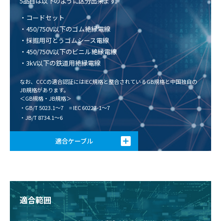
5品目は以下のように区分出来ます。
・
コードセット
・
450/750V以下のゴム絶縁電線
・
採掘用可とうゴムシース電線
・
450/750V以下のビニル絶縁電線
・
3kV以下の鉄道用絶縁電線
なお、CCCの適合認証にはIEC規格と整合されているGB規格と中国独自の
JB規格があります。
＜GB規格・JB規格＞
・
GB/T 5023.1〜7 = IEC 60227-1〜7
・
JB/T 8734.1〜6
適合ケーブル
適合範囲