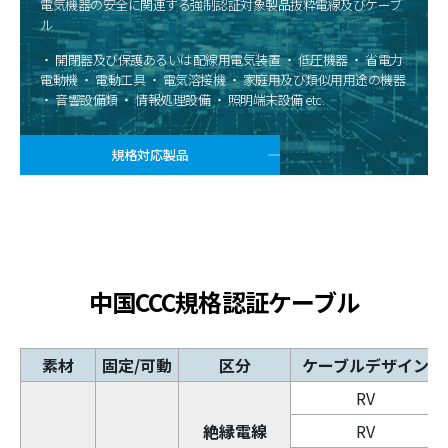
電気機器の安全に関連する強制認証対象製品抜粋電線及びケーブ
ル
・ 開閉器及び保護あるいは配線用電気装置 ・ 低圧機器 ・ 省電力
電動機 ・ 電動工具 ・ 電気溶接機 ・ 家庭用及び類似用用途の機器
・ 音響設備類 ・ 情報処理設備 ・ 照明端末設備 etc.
規格対応製品
中国CCC規格認証ケーブル
素材
固定/可動
区分
ケーブルデザイン
RV
絶縁電線
RV