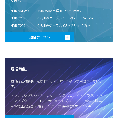
ります。
NBR NM 247-3
450/750V 単線 0.5～240mm2
NBR 7288
0,6/1kVケーブル 1.5～35mm2 2c～5c
NBR 7289
0,6/1kVケーブル 0.5～2.5mm2 2c～
適合ケーブル
適合範囲
強制認証対象製品を抜粋すると、以下のような用途がございま
す。
・フレキシブルワイヤー、ケーブル及びコード・ プラグ、ソケッ
トアダプタ・ エアコン・ サーキットブレーカー・ 低電圧機器・
単相電圧安定器・ 電子レンジ・ 業務用電気オーブンetc.