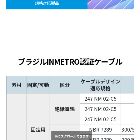
規格対応製品
ブラジルINMETRO認証ケーブル
ケーブルデザイン
素材
固定/可動
区分
適応規格
247 NM 02-C5
4
絶縁電線
247 NM 02-C5
4
247 NM 02-C5
4
固定用
NBR 7289
300/500
横にスクロールできます
NBR 7289
300/500