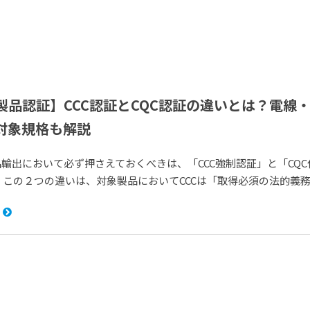
製品認証】CCC認証とCQC認証の違いとは？電線
対象規格も解説
輸出において必ず押さえておくべきは、「CCC強制認証」と「CQC
 この２つの違いは、対象製品においてCCCは「取得必須の法的義務」.