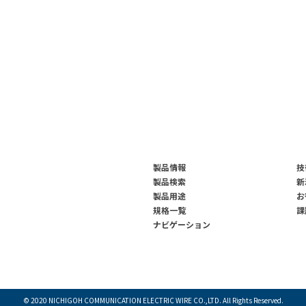
製品情報
技
製品検索
新
製品用途
お
規格一覧
課
ナビゲーション
© 2020
NICHIGOH COMMUNICATION ELECTRIC WIRE
CO.,LTD. All Rights Reserved.